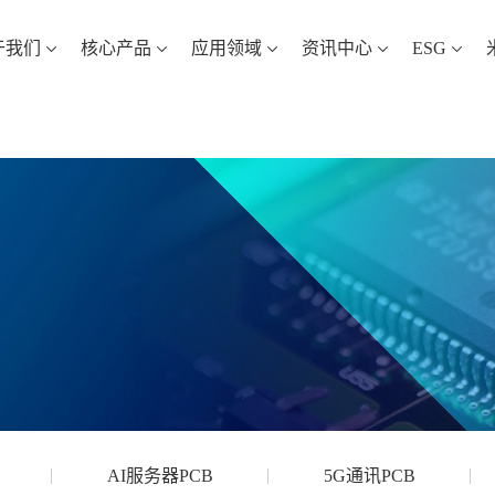
于我们
核心产品
应用领域
资讯中心
ESG
AI服务器PCB
5G通讯PCB