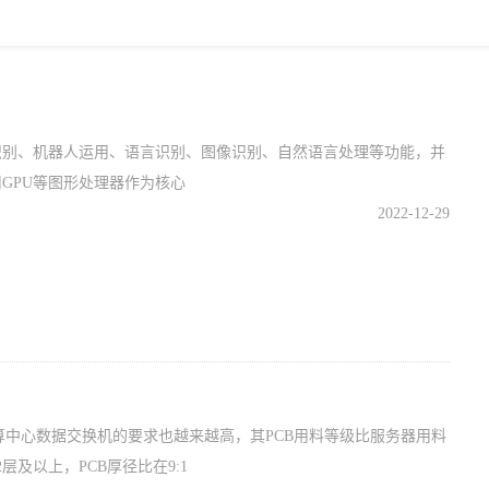
识别、机器人运用、语言识别、图像识别、自然语言处理等功能，并
GPU等图形处理器作为核心
2022-12-29
算中心数据交换机的要求也越来越高，其PCB用料等级比服务器用料
及以上，PCB厚径比在9:1