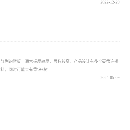
2022-12-29
储阵列的背板，通常板厚较厚，层数较高，产品设计有多个硬盘连接
料，同时可能会有背钻+树
2024-05-09