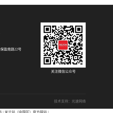
8
保盈南路22号
关注微信公众号
技术支持：
光速网络
站
|
米兰站（中国区）官方网站
|