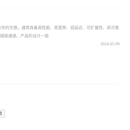
速信号的交换，通常具备高性能、高宽带、低延迟、可扩展性、高可靠
的插接通道。产品的设计一般
2024-05-09
页