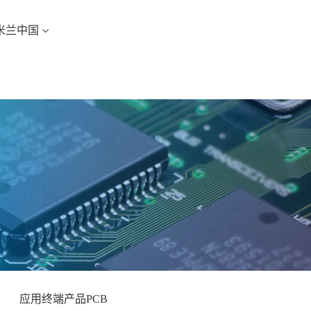
米兰中国
中文
EN
应用终端产品PCB