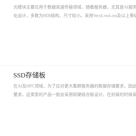
光模块主要应用于数据高速传输领域，随着服务器，尤其是AI服
化设计，多数为HDI结构，尺寸较小。采用VeryLowLoss及以上
SSD存储板
在AI及HPC领域，为了应对更大集群服务器的数据存储要求，因
要求，这类型的产品一般会采用软硬结合板设计，在封装的时候采