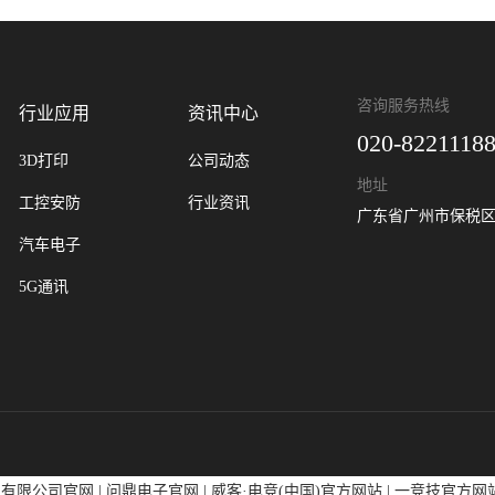
咨询服务热线
行业应用
资讯中心
020-8221118
3D打印
公司动态
地址
工控安防
行业资讯
广东省广州市保税区
汽车电子
5G通讯
国有限公司官网
|
问鼎电子官网
|
威客·电竞(中国)官方网站
|
一竞技官方网